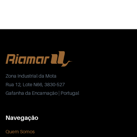
Zona Industrial da Mota
Rua 12, Lote N66, 3830-527
Gafanha da Encarnação | Portugal
Navegação
Quem Somos