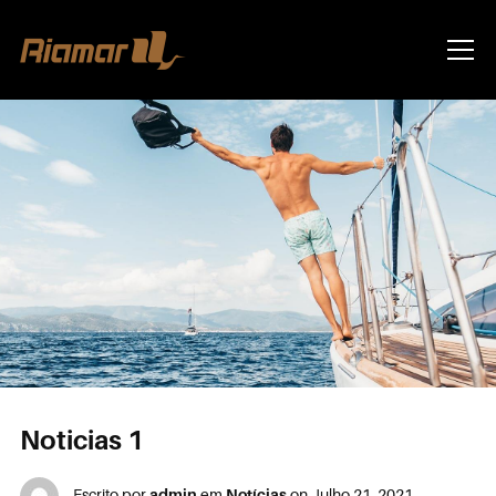
Info
Noticias 1
Escrito por
admin
em
Notícias
on
Julho 21, 2021